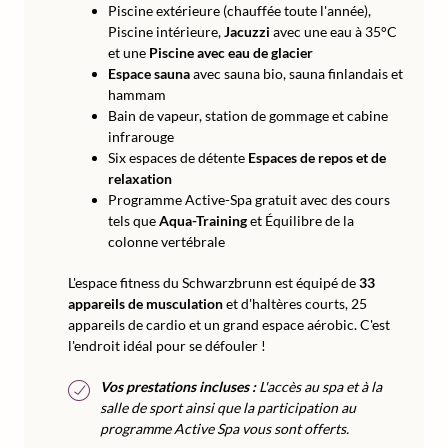
Piscine extérieure (chauffée toute l'année),
Piscine intérieure,
Jacuzzi
avec une eau à 35°C
et une
Piscine avec eau de glacier
Espace sauna
avec sauna bio, sauna finlandais et
hammam
Bain de vapeur, station de gommage et cabine
infrarouge
Six espaces de détente
Espaces de repos et de
relaxation
Programme Active-Spa gratuit avec des cours
tels que
Aqua-Training
et Équilibre de la
colonne vertébrale
L'espace fitness du Schwarzbrunn est équipé de
33
appareils de musculation
et d'haltères courts, 25
appareils de cardio et un grand espace aérobic. C'est
l'endroit idéal pour se défouler !
Vos prestations incluses :
L'accès au spa et à la
salle de sport ainsi que la participation au
programme Active Spa vous sont offerts.