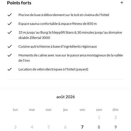
Points forts
Piscine de luxe à débordement sur le toit et cinéma de l'hôtel
Espace sauna confortable & espace fitness de 850 m
35 m jusqu'au Burg Schlepplift Stans & 30 minutes jusqu'au domaine
skiable Zillertal 3000
Cuisine autrichienne à base d'ingrédients régionaux
Moments de calme avec vue sur le panorama montagneux de la vallée
de l'Inn
Location de vélos électriques à l'hôtel (payant)
août 2026
lun
mar
mer
jeu
ven
sam
dim
1
2
3
4
5
6
7
8
9