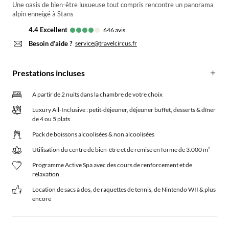
Une oasis de bien-être luxueuse tout compris rencontre un panorama
alpin enneigé à Stans
4.4
excellent
646
avis
Besoin d’aide ?
service@travelcircus.fr
Prestations incluses
A partir de 2 nuits dans la chambre de votre choix
Luxury All-Inclusive : petit-déjeuner, déjeuner buffet, desserts & dîner
de 4 ou 5 plats
Pack de boissons alcoolisées & non alcoolisées
Utilisation du centre de bien-être et de remise en forme de 3.000 m²
Programme Active Spa avec des cours de renforcement et de
relaxation
Location de sacs à dos, de raquettes de tennis, de Nintendo WII & plus
encore