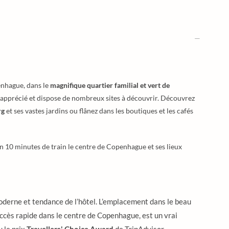
enhague, dans le
magnifique quartier familial et vert de
ès apprécié et dispose de nombreux sites à découvrir. Découvrez
rg
et ses vastes jardins ou flânez dans les boutiques et les cafés
n 10 minutes de train le centre de Copenhague et ses lieux
derne et tendance de l’hôtel. L’emplacement dans le beau
ccès rapide dans le centre de Copenhague, est un vrai
u le prix
Travellers' Choice Award
de TripAdvisor.