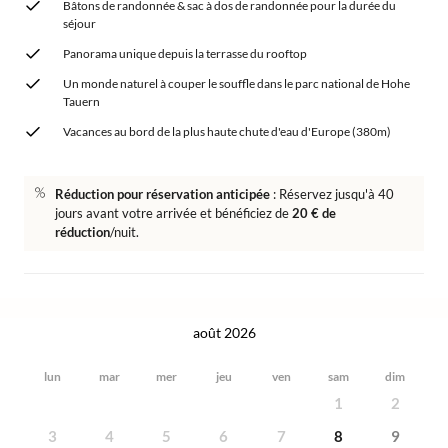
Bâtons de randonnée & sac à dos de randonnée pour la durée du
séjour
Panorama unique depuis la terrasse du rooftop
Un monde naturel à couper le souffle dans le parc national de Hohe
Tauern
Vacances au bord de la plus haute chute d'eau d'Europe (380m)
Réduction pour réservation anticipée
: Réservez jusqu'à 40
jours avant votre arrivée et bénéficiez de
20 € de
réduction
/nuit.
août 2026
lun
mar
mer
jeu
ven
sam
dim
1
2
3
4
5
6
7
8
9