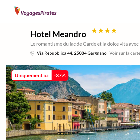
Hotel Meandro
Le romantisme du lac de Garde et la dolce vita ave
Via Repubblica 44
,
25084
Gargnano
Voir sur la cart
Uniquement ici
-
37
%