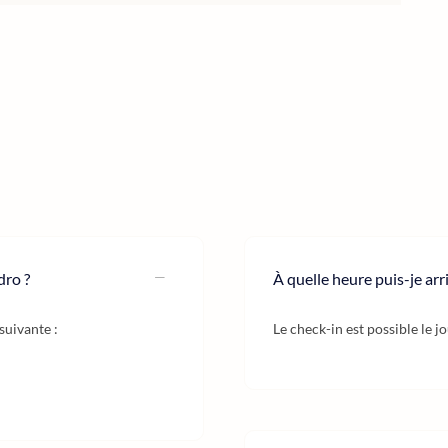
dro ?
À quelle heure puis-je ar
suivante :
Le check-in est possible le j