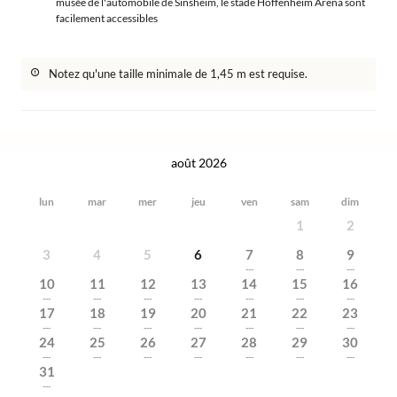
musée de l'automobile de Sinsheim, le stade Hoffenheim Arena sont
facilement accessibles
Notez qu'une taille minimale de 1,45 m est requise.
août 2026
lun
mar
mer
jeu
ven
sam
dim
1
2
3
4
5
6
7
8
9
---
---
---
10
11
12
13
14
15
16
---
---
---
---
---
---
---
17
18
19
20
21
22
23
---
---
---
---
---
---
---
24
25
26
27
28
29
30
---
---
---
---
---
---
---
31
---