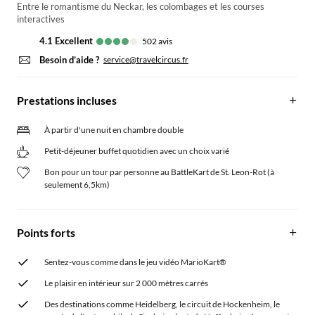
Entre le romantisme du Neckar, les colombages et les courses
interactives
4.1
excellent
502
avis
Besoin d’aide ?
service@travelcircus.fr
Prestations incluses
À partir d'une nuit en chambre double
Petit-déjeuner buffet quotidien avec un choix varié
Bon pour un tour par personne au BattleKart de St. Leon-Rot (à
seulement 6,5km)
Points forts
Sentez-vous comme dans le jeu vidéo MarioKart®
Le plaisir en intérieur sur 2 000 mètres carrés
Des destinations comme Heidelberg, le circuit de Hockenheim, le