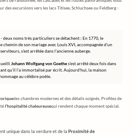
tiers de randonnée, les cascades et les routes panoramiques vous
ur des excursions vers les lacs Titisee, Schluchsee ou Feldberg -
- deux noms très particuliers se détachent : En 1770, le
le chemin de son mariage avec Louis XVI, accompagnée d'un
serviteurs, s'est arrêtée dans l'ancienne auberge.
ueilli
Johann Wolfgang von Goethe
s'est arrêté deux fois dans
nnant qu'il l'a immortalisé par écrit. Aujourd'hui, la maison
d hommage au célèbre poète.
torique
des chambres modernes et des détails soignés. Profitez de
ité
l'hospitalité chaleureuse
qui rendent chaque moment spécial.
ent unique dans la verdure et de la
Proximité de