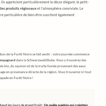
. Ils apprécient particulièrement le décor élégant, le petit-
 des produits régionaux
et l'atmosphère conviviale. Le
re particulière de bien-être suscitent également
mbon de la Forêt-Noire se fait sentir : votre journée commence
campagnard
dans la SchwarzwaldStube. Vous y trouverez des
 thés bio, du saumon et de la truite fumée provenant des eaux
mage en provenance directe de la région. Vous trouverez ici tout
apade en Forêt-Noire !
haud les jours de grand froid :
Un poêle suédois qui crépite
le