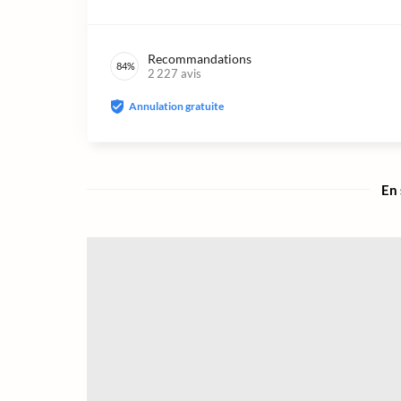
Recommandations
84
%
2 227
avis
Annulation gratuite
En 