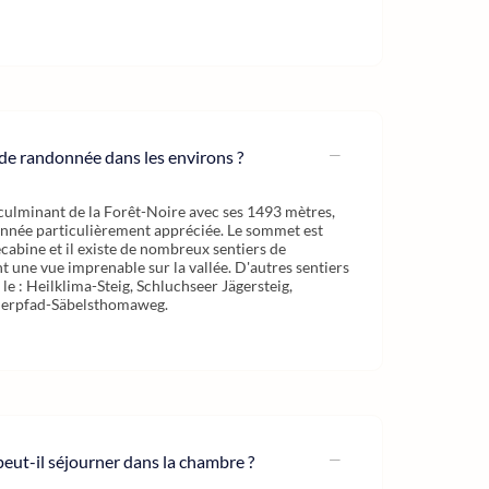
s de randonnée dans les environs ?
t culminant de la Forêt-Noire avec ses 1493 mètres,
onnée particulièrement appréciée. Le sommet est
écabine et il existe de nombreux sentiers de
t une vue imprenable sur la vallée. D'autres sentiers
 : Heilklima-Steig, Schluchseer Jägersteig,
ßerpfad-Säbelsthomaweg.
ut-il séjourner dans la chambre ?