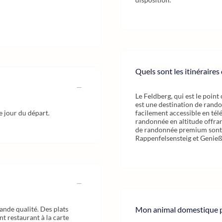
Quels sont les itinéraire
Le Feldberg, qui est le poin
est une destination de rand
e jour du départ.
facilement accessible en tél
randonnée en altitude offran
de randonnée premium sont le
Rappenfelsensteig et Genie
ande qualité. Des plats
Mon animal domestique pe
t restaurant à la carte