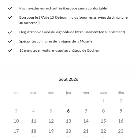
Piscine extérieure chauffée & espace sauna confortable
Bon pour le SPA de 15 €/séjour inclus (pour les arrivées du dimanche
au mercredi)
Dégustation de vins du vignoble de l'établissement (en supplément)
Spécialités culinaires de la région de la Moselle
15 minutes en voiture jusqu'au château de Cochem
août 2026
lun
mar
mer
jeu
ven
sam
dim
1
2
3
4
5
6
7
8
9
---
---
---
10
11
12
13
14
15
16
---
---
---
---
---
---
---
17
18
19
20
21
22
23
---
---
---
---
---
---
---