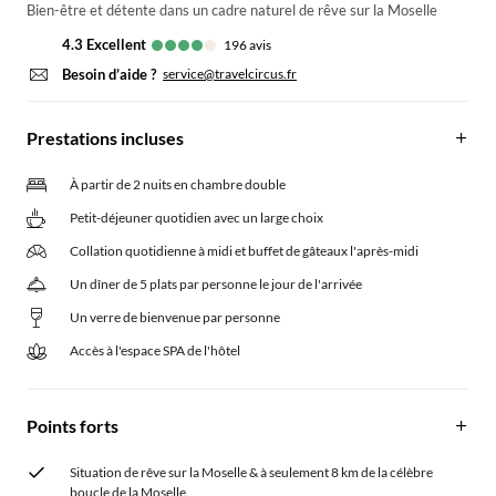
Bien-être et détente dans un cadre naturel de rêve sur la Moselle
4.3
excellent
196
avis
Besoin d’aide ?
service@travelcircus.fr
Prestations incluses
À partir de 2 nuits en chambre double
Petit-déjeuner quotidien avec un large choix
Collation quotidienne à midi et buffet de gâteaux l'après-midi
Un dîner de 5 plats par personne le jour de l'arrivée
Un verre de bienvenue par personne
Accès à l'espace SPA de l'hôtel
Points forts
Situation de rêve sur la Moselle & à seulement 8 km de la célèbre
boucle de la Moselle