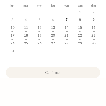
lun
mar
mer
jeu
ven
sam
dim
1
2
3
4
5
6
7
8
9
---
---
10
11
12
13
14
15
16
---
---
---
---
---
---
---
17
18
19
20
21
22
23
---
---
---
---
---
---
---
24
25
26
27
28
29
30
---
---
---
---
---
---
---
31
---
Confirmer