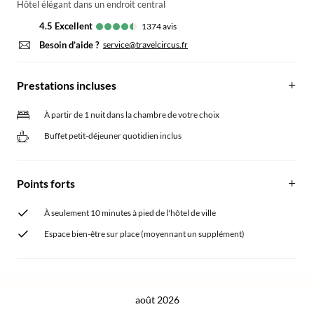
Hôtel élégant dans un endroit central
4.5
excellent
1374
avis
Besoin d’aide ?
service@travelcircus.fr
Prestations incluses
À partir de 1 nuit dans la chambre de votre choix
Buffet petit-déjeuner quotidien inclus
Points forts
À seulement 10 minutes à pied de l'hôtel de ville
Espace bien-être sur place (moyennant un supplément)
août 2026