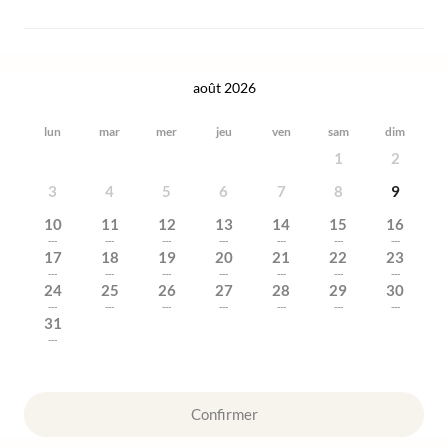
août 2026
lun
mar
mer
jeu
ven
sam
dim
1
2
3
4
5
6
7
8
9
10
11
12
13
14
15
16
---
---
---
---
---
---
---
17
18
19
20
21
22
23
---
---
---
---
---
---
---
24
25
26
27
28
29
30
---
---
---
---
---
---
---
31
---
Confirmer