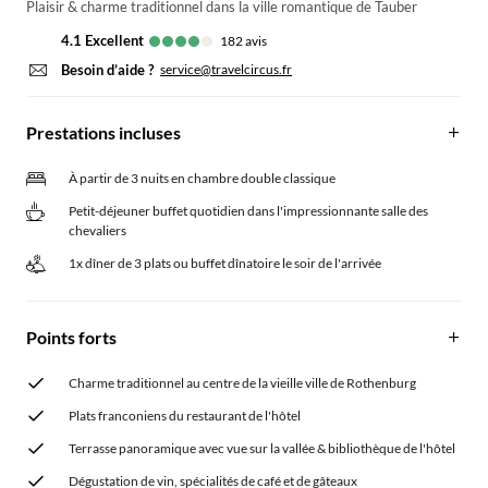
Plaisir & charme traditionnel dans la ville romantique de Tauber
4.1
excellent
182
avis
Besoin d’aide ?
service@travelcircus.fr
Prestations incluses
À partir de 3 nuits en chambre double classique
Petit-déjeuner buffet quotidien dans l'impressionnante salle des
chevaliers
1x dîner de 3 plats ou buffet dînatoire le soir de l'arrivée
Points forts
Charme traditionnel au centre de la vieille ville de Rothenburg
Plats franconiens du restaurant de l'hôtel
Terrasse panoramique avec vue sur la vallée & bibliothèque de l'hôtel
Dégustation de vin, spécialités de café et de gâteaux