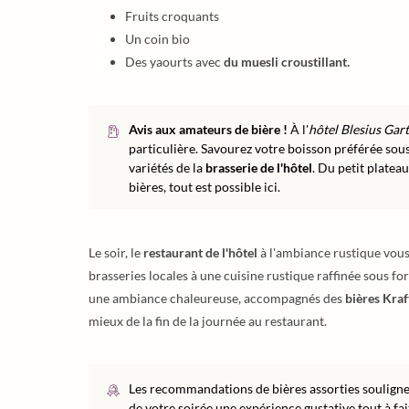
Fruits croquants
Un coin bio
Des yaourts avec
du muesli croustillant.
Avis aux amateurs de bière !
À l'
hôtel Blesius Gar
particulière. Savourez votre boisson préférée sous
variétés de la
brasserie de l'hôtel
. Du petit plate
bières, tout est possible ici.
Le soir, le
restaurant de l'hôtel
à l'ambiance rustique vous 
brasseries locales à une cuisine rustique raffinée sous f
une ambiance chaleureuse, accompagnés des
bières Kraf
mieux de la fin de la journée au restaurant.
Les recommandations de bières assorties soulign
de votre soirée une expérience gustative tout à fai