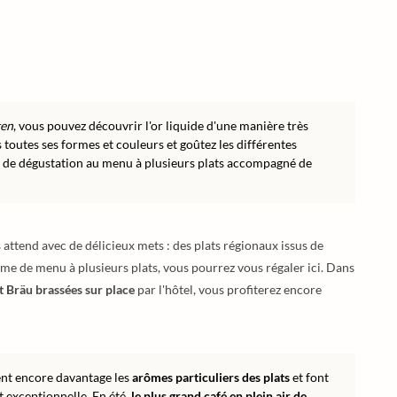
ten
, vous pouvez découvrir l'or liquide d'une manière très
 toutes ses formes et couleurs et goûtez les différentes
au de dégustation au menu à plusieurs plats accompagné de
attend avec de délicieux mets : des plats régionaux issus de
orme de menu à plusieurs plats, vous pourrez vous régaler ici. Dans
t Bräu brassées sur place
par l'hôtel, vous profiterez encore
ent encore davantage les
arômes particuliers des plats
et font
t exceptionnelle. En été,
le plus grand café en plein air de