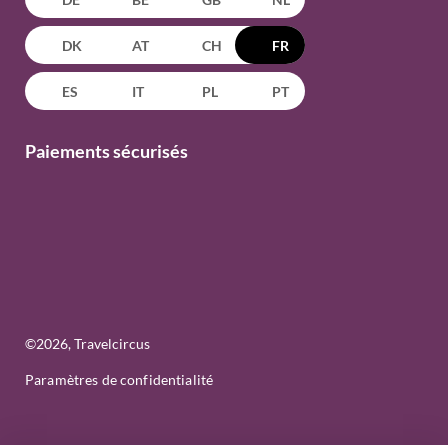
DK
AT
CH
FR
ES
IT
PL
PT
Paiements sécurisés
©
2026
, Travelcircus
Paramètres de confidentialité