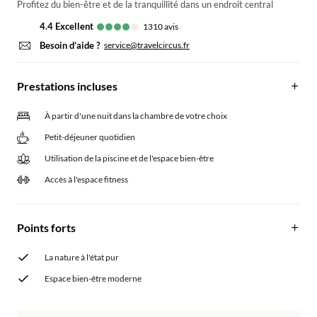
Profitez du bien-être et de la tranquillité dans un endroit central
4.4
excellent
1310
avis
Besoin d’aide ?
service@travelcircus.fr
Prestations incluses
À partir d'une nuit dans la chambre de votre choix
Petit-déjeuner quotidien
Utilisation de la piscine et de l'espace bien-être
Accès à l'espace fitness
Points forts
La nature à l'état pur
Espace bien-être moderne