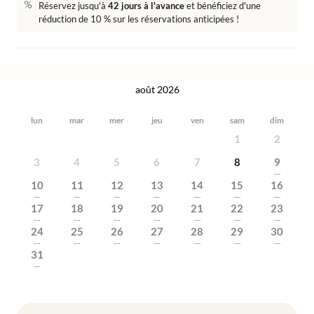
Réservez jusqu'à
42 jours à l'avance
et bénéficiez d'une
réduction de 10 % sur les réservations anticipées !
août 2026
lun
mar
mer
jeu
ven
sam
dim
1
2
3
4
5
6
7
8
9
---
10
11
12
13
14
15
16
---
---
---
---
---
---
---
17
18
19
20
21
22
23
---
---
---
---
---
---
---
24
25
26
27
28
29
30
---
---
---
---
---
---
---
31
---