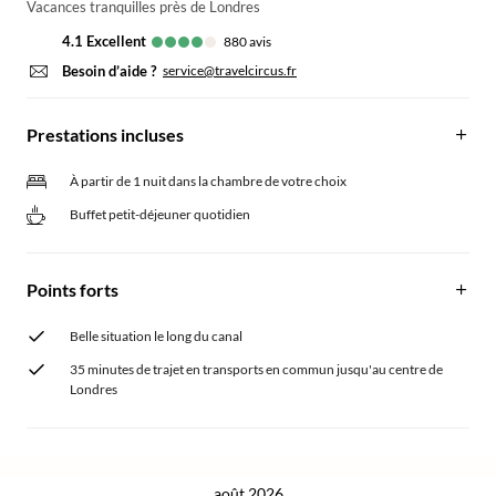
Vacances tranquilles près de Londres
4.1
excellent
880
avis
Besoin d’aide ?
service@travelcircus.fr
Prestations incluses
À partir de 1 nuit dans la chambre de votre choix
Buffet petit-déjeuner quotidien
Points forts
Belle situation le long du canal
35 minutes de trajet en transports en commun jusqu'au centre de
Londres
août 2026