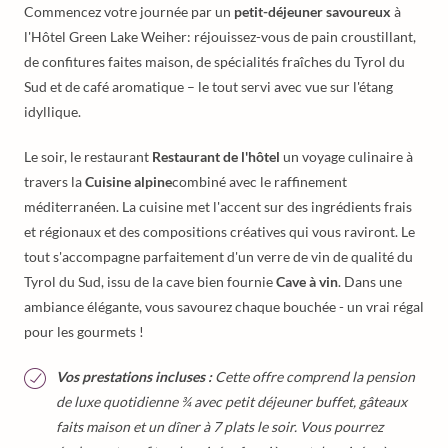
Commencez votre journée par un
petit-déjeuner savoureux
à
l'Hôtel Green Lake Weiher: réjouissez-vous de pain croustillant,
de confitures faites maison, de spécialités fraîches du Tyrol du
Sud et de café aromatique – le tout servi avec vue sur l'étang
idyllique.
Le soir, le restaurant
Restaurant de l'hôtel
un voyage culinaire à
travers la
Cuisine alpine
combiné avec le raffinement
méditerranéen. La cuisine met l'accent sur des ingrédients frais
et régionaux et des compositions créatives qui vous raviront. Le
tout s'accompagne parfaitement d'un verre de vin de qualité du
Tyrol du Sud, issu de la cave bien fournie
Cave à vin
. Dans une
ambiance élégante, vous savourez chaque bouchée - un vrai régal
pour les gourmets !
Vos prestations incluses :
Cette offre comprend la pension
de luxe quotidienne ¾ avec petit déjeuner buffet, gâteaux
faits maison et un dîner à 7 plats le soir. Vous pourrez