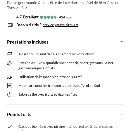
Pause gourmande & bien-être de luxe dans un hôtel de bien-être du
Tyrol du Sud
4.7
excellent
424
avis
Besoin d’aide ?
service@travelcircus.fr
Prestations incluses
A partir d'une nuit dans la chambre de votre choix
Pension de luxe ¾ quotidienne : petit-déjeuner, gâteaux & dîner
gastronomique à 7 plats
Utilisation de l'espace bien-être de 800 m²
Mobilcard pour les transports publics du Tyrol du Sud
Salon de thé avec fruits et légumes frais
Points forts
Oasis de bien-être avec piscine intérieure et extérieure, saunas,