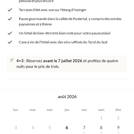
pelouse et plus encore
Terrasse d'été avec vue sur l'étang d'Issinger
Pause gourmande dans la vallée de Pustertal, y compris des soirées
paysannes et à thème
Un hôtel de bien-être très bien noté pour votre pause plaisir
Cave à vin de l'hôtel avec des vins raffinés du Tyrol du Sud
4=3
: Réservez
avant le 7 juillet 2026
et profitez de quatre
nuits pour le prix de trois.
août 2026
lun
mar
mer
jeu
ven
sam
dim
1
2
3
4
5
6
7
8
9
---
---
---