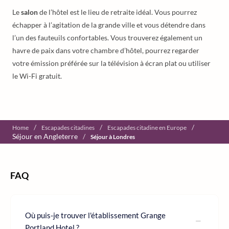
Le
salon
de l’hôtel est le lieu de retraite idéal. Vous pourrez
échapper à l’agitation de la grande ville et vous détendre dans
l’un des fauteuils confortables. Vous trouverez également un
havre de paix dans votre chambre d’hôtel, pourrez regarder
votre émission préférée sur la télévision à écran plat ou utiliser
le Wi-Fi gratuit.
/
/
/
Home
Escapades citadines
Escapades citadine en Europe
Séjour en Angleterre
/
Séjour à Londres
FAQ
Où puis-je trouver l'établissement Grange
Portland Hotel ?