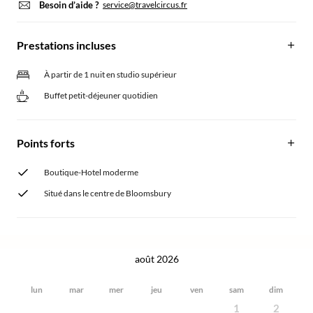
Besoin d’aide ?
service@travelcircus.fr
Prestations incluses
À partir de 1 nuit en studio supérieur
Buffet petit-déjeuner quotidien
Points forts
Boutique-Hotel moderme
Situé dans le centre de Bloomsbury
août 2026
lun
mar
mer
jeu
ven
sam
dim
1
2