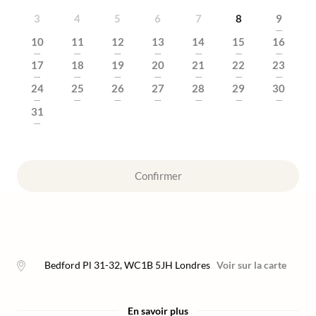
3
4
5
6
7
8
9
---
10
11
12
13
14
15
16
---
---
---
---
---
---
---
17
18
19
20
21
22
23
---
---
---
---
---
---
---
24
25
26
27
28
29
30
---
---
---
---
---
---
---
31
---
Confirmer
Bedford Pl 31-32
,
WC1B 5JH
Londres
Voir sur la carte
En savoir plus