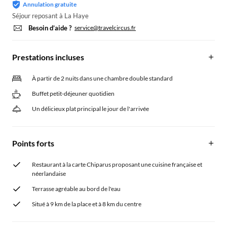
Annulation gratuite
Séjour reposant à La Haye
Besoin d’aide ?
service@travelcircus.fr
Prestations incluses
À partir de 2 nuits dans une chambre double standard
Buffet petit-déjeuner quotidien
Un délicieux plat principal le jour de l'arrivée
Points forts
Restaurant à la carte Chiparus proposant une cuisine française et
néerlandaise
Terrasse agréable au bord de l'eau
Situé à 9 km de la place et à 8 km du centre