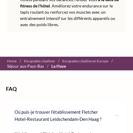
fitness de l'hôtel
. Améliorez votre endurance sur le
tapis roulant ou renforcez vos muscles avec un
entraînement intensif sur les différents appareils ou
avec des poids libres.
/
/
/
Home
Escapades citadines
Escapades citadine en Europe
Séjour aux Pays-Bas
/
La Haye
FAQ
Où puis-je trouver l'établissement Fletcher
Hotel-Restaurant Leidschendam-Den Haag ?