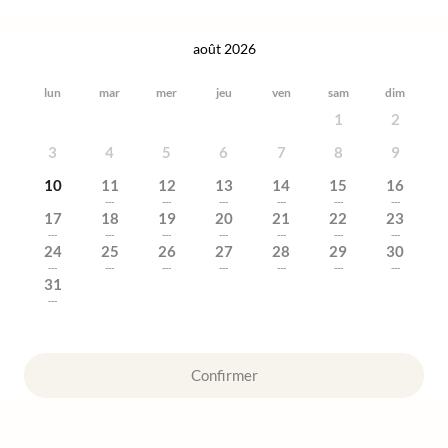
août 2026
lun
mar
mer
jeu
ven
sam
dim
1
2
3
4
5
6
7
8
9
10
11
12
13
14
15
16
---
---
---
---
---
---
17
18
19
20
21
22
23
---
---
---
---
---
---
---
24
25
26
27
28
29
30
---
---
---
---
---
---
---
31
---
Confirmer