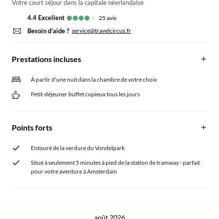
Votre court séjour dans la capitale néerlandaise
4.4
excellent
25
avis
Besoin d’aide ?
service@travelcircus.fr
Prestations incluses
À partir d'une nuit dans la chambre de votre choix
Petit-déjeuner buffet copieux tous les jours
Points forts
Entouré de la verdure du Vondelpark
Situé à seulement 5 minutes à pied de la station de tramway - parfait
pour votre aventure à Amsterdam
août 2026