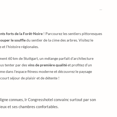
nts forts de la Forêt-Noire
! Parcourez les sentiers pittoresques
couper le souffle
du sentier de la cime des arbres. Visitez le
et l'histoire régionales.
ement 60 km de Stuttgart, un mélange parfait d'architecture
ous tenter par des
vins de première qualité
et profitez d'un
orme dans l'espace fitness moderne et découvrez le paysage
ourt séjour de plaisir et de détente !
ligne connues, lr Congresshotel convainc surtout par son
cieux et ses chambres confortables.