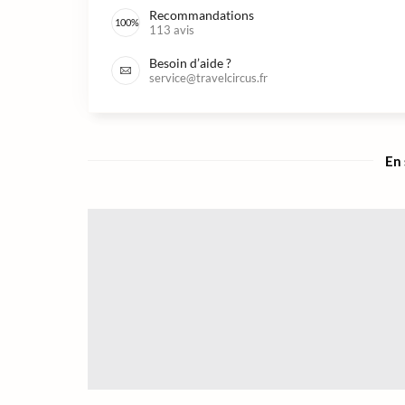
Recommandations
100
%
113
avis
Besoin d’aide ?
service@travelcircus.fr
En 