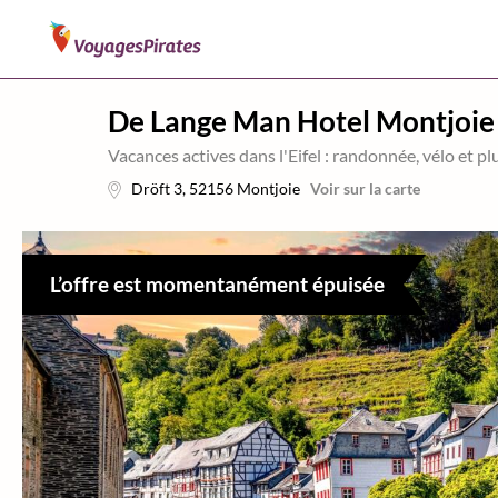
De Lange Man Hotel Montjoie
Vacances actives dans l'Eifel : randonnée, vélo et p
Dröft 3
,
52156
Montjoie
Voir sur la carte
L’offre est momentanément épuisée