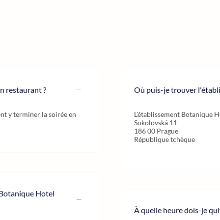
n restaurant ?
Où puis-je trouver l'étab
nt y terminer la soirée en
L'établissement Botanique Ho
Sokolovská 11
186 00 Prague
République tchèque
t Botanique Hotel
À quelle heure dois-je quit