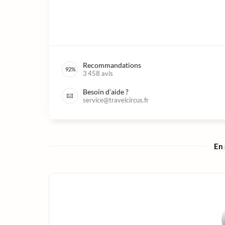
Recommandations
92
%
3 458
avis
Besoin d’aide ?
service@travelcircus.fr
En 