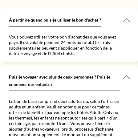
rement cool
nte, avec
e très
vec le BMW
eux
amme. Le
. Nous y
 originaux
de
lement
éments
ie, de
À partir de quand puis-je utiliser le bon d'achat ?
 heures"
as. À voir
d'histoire
nt, même
non-fans
t top !"
Vous pouvez utiliser votre bon d'achat dès que vous avez
es"
payé. Il est valable pendant 24 mois au total. Des frais
supplémentaires peuvent s'appliquer en fonction de la
date de voyage et de l'hôtel choisis.
Puis-je voyager avec plus de deux personnes ? Puis-je
emmener des enfants ?
Le bon de base comprend deux adultes ou, selon l'offre, un
adulte et un enfant. Veuillez noter que pour certaines
offres de bien-être (par exemple les hôtels Adults Only ou
les thermes), les enfants ne sont autorisés qu'à partir d'un
certain âge, par exemple 16 ans. Vous pouvez bien sûr
ajouter d'autres voyageurs lors du processus d'échange,
moyennant un supplément. Le montant du supplément