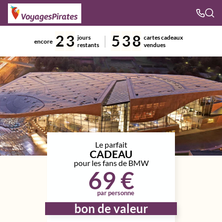
2
3
5
3
8
jours
cartes cadeaux
encore
restants
vendues
Le parfait
CADEAU
pour les fans de BMW
69 €
par personne
bon de valeur