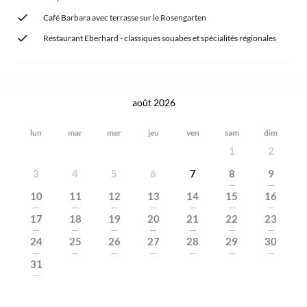
Café Barbara avec terrasse sur le Rosengarten
Restaurant Eberhard - classiques souabes et spécialités régionales
août 2026
lun
mar
mer
jeu
ven
sam
dim
1
2
3
4
5
6
7
8
9
---
---
10
11
12
13
14
15
16
---
---
---
---
---
---
---
17
18
19
20
21
22
23
---
---
---
---
---
---
---
24
25
26
27
28
29
30
---
---
---
---
---
---
---
31
---