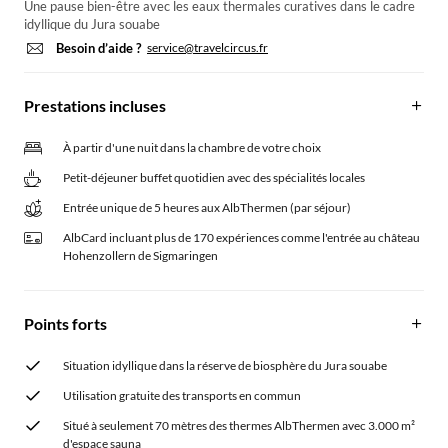
Une pause bien-être avec les eaux thermales curatives dans le cadre
idyllique du Jura souabe
Besoin d’aide ?
service@travelcircus.fr
Prestations incluses
À partir d'une nuit dans la chambre de votre choix
Petit-déjeuner buffet quotidien avec des spécialités locales
Entrée unique de 5 heures aux AlbThermen (par séjour)
AlbCard incluant plus de 170 expériences comme l'entrée au château
Hohenzollern de Sigmaringen
Points forts
Situation idyllique dans la réserve de biosphère du Jura souabe
Utilisation gratuite des transports en commun
Situé à seulement 70 mètres des thermes AlbThermen avec 3.000 m²
d'espace sauna