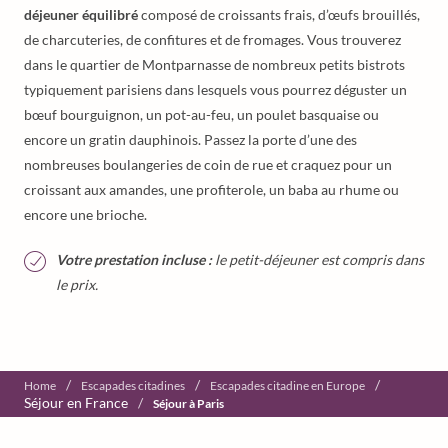
déjeuner équilibré
composé de croissants frais, d’œufs brouillés,
de charcuteries, de confitures et de fromages. Vous trouverez
dans le quartier de Montparnasse de nombreux petits bistrots
typiquement parisiens dans lesquels vous pourrez déguster un
bœuf bourguignon, un pot-au-feu, un poulet basquaise ou
encore un gratin dauphinois. Passez la porte d’une des
nombreuses boulangeries de coin de rue et craquez pour un
croissant aux amandes, une profiterole, un baba au rhume ou
encore une brioche.
Votre prestation incluse :
le petit-déjeuner est compris dans
le prix.
/
/
/
Home
Escapades citadines
Escapades citadine en Europe
Séjour en France
/
Séjour à Paris