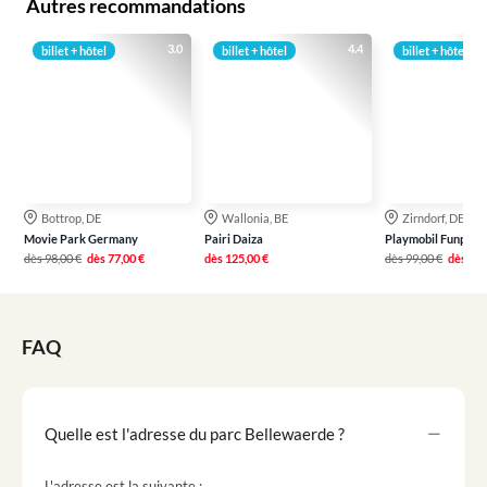
Autres recommandations
3.0
4.4
billet + hôtel
billet + hôtel
billet + hôtel
Bottrop, DE
Wallonia, BE
Zirndorf, DE
Movie Park Germany
Pairi Daiza
Playmobil Funpark
dès
98,00 €
dès
77,00 €
dès
125,00 €
dès
99,00 €
dès
79,
FAQ
Quelle est l'adresse du parc Bellewaerde ?
L'adresse est la suivante :