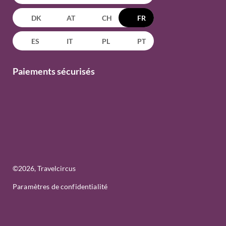
DK
AT
CH
FR
ES
IT
PL
PT
Paiements sécurisés
©
2026
, Travelcircus
Paramètres de confidentialité