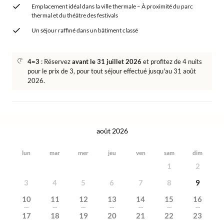
Emplacement idéal dans la ville thermale – À proximité du parc
thermal et du théâtre des festivals
Un séjour raffiné dans un bâtiment classé
4=3
: Réservez
avant le 31 juillet 2026
et profitez de 4 nuits
pour le prix de 3, pour tout séjour effectué jusqu'au 31 août
2026.
août 2026
lun
mar
mer
jeu
ven
sam
dim
1
2
3
4
5
6
7
8
9
10
11
12
13
14
15
16
---
---
---
---
---
---
---
17
18
19
20
21
22
23
---
---
---
---
---
---
---