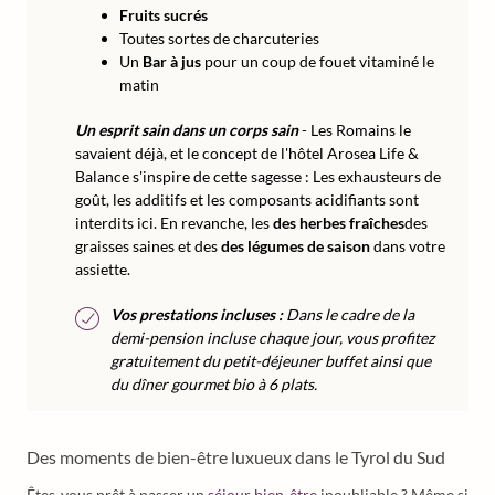
Fruits sucrés
Toutes sortes de charcuteries
Un
Bar à jus
pour un coup de fouet vitaminé le
matin
Un esprit sain dans un corps sain
- Les Romains le
savaient déjà, et le concept de l'hôtel Arosea Life &
Balance s'inspire de cette sagesse : Les exhausteurs de
goût, les additifs et les composants acidifiants sont
interdits ici. En revanche, les
des herbes fraîches
des
graisses saines et des
des légumes de saison
dans votre
assiette.
Vos prestations incluses :
Dans le cadre de la
demi-pension incluse chaque jour, vous profitez
gratuitement du petit-déjeuner buffet ainsi que
du dîner gourmet bio à 6 plats.
Des moments de bien-être luxueux dans le Tyrol du Sud
Êtes-vous prêt à passer un
séjour bien-être
inoubliable ? Même si