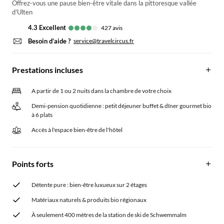
Offrez-vous une pause bien-être vitale dans la pittoresque vallée
d'Ulten
4.3
excellent
427
avis
Besoin d’aide ?
service@travelcircus.fr
Prestations incluses
A partir de 1 ou 2 nuits dans la chambre de votre choix
Demi-pension quotidienne : petit déjeuner buffet & dîner gourmet bio
à 6 plats
Accès à l'espace bien-être de l'hôtel
Points forts
Détente pure : bien-être luxueux sur 2 étages
Matériaux naturels & produits bio régionaux
À seulement 400 mètres de la station de ski de Schwemmalm