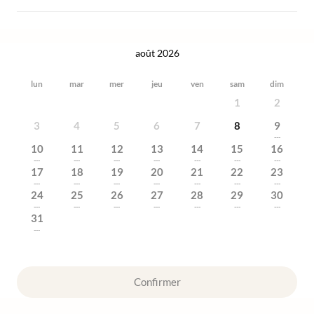
août 2026
lun
mar
mer
jeu
ven
sam
dim
1
2
3
4
5
6
7
8
9
---
10
11
12
13
14
15
16
---
---
---
---
---
---
---
17
18
19
20
21
22
23
---
---
---
---
---
---
---
24
25
26
27
28
29
30
---
---
---
---
---
---
---
31
---
Confirmer