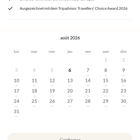
Ausgezeichnet mit dem Tripadvisor Travellers' Choice Award 2026
août 2026
lun
mar
mer
jeu
ven
sam
dim
1
2
3
4
5
6
7
8
9
---
---
---
10
11
12
13
14
15
16
---
---
---
---
---
---
---
17
18
19
20
21
22
23
---
---
---
---
---
---
---
24
25
26
27
28
29
30
---
---
---
---
---
---
---
31
---
Confirmer