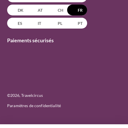
DK
AT
CH
FR
ES
IT
PL
PT
Paiements sécurisés
©
2026
, Travelcircus
Paramètres de confidentialité