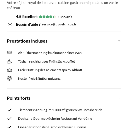
Votre séjour royal de luxe avec cuisine gastronomique dans un vaste
château
4.5
excellent
1356
avis
Besoin d’aide ?
service@travelcircus.fr
Prestations incluses
Ab 1 Übernachtung im Zimmer deiner Wahl
Täglich reichhaltiges Frühstücksbuffet
Freie Nutzung des 4elements spa by Althoff
Kostenfreie Minibarnutzung
Points forts
Tiefenentspannung im 1.000 m² großen Wellnessbereich
Deutsche Gourmetküche im Restaurant Vendôme
Eines der schönsten Barockschlösser Europas