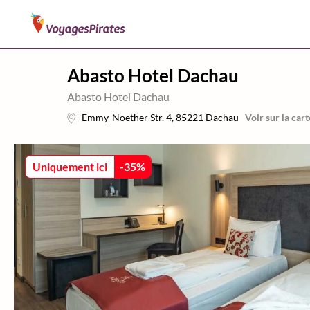
Abasto Hotel Dachau
Abasto Hotel Dachau
Emmy-Noether Str. 4
,
85221
Dachau
Voir sur la cart
Uniquement ici
-
35
%