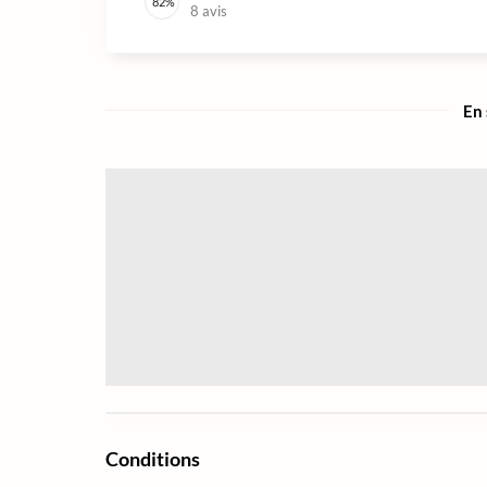
82
%
8
avis
En 
Conditions