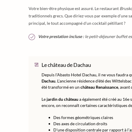
Votre bien-être physique est assuré. Le restaurant
Brusko
traditionnels grecs. Que diriez-vous par exemple d'une sal
principal, le tout accompagné d'un cocktail pétillant ?
Votre prestation incluse :
le petit-déjeuner buffet es
Le château de Dachau
Depuis l'Abasto Hotel Dachau, il ne vous faudra 
Dachau
. L'ancienne résidence d'été des Wittelsbac
été transformé en un
château Renaissance
, avant
Le
jardin du château
a également été créé au 16e si
encore, on reconnaît certaines caractéristiques de 
Des formes géométriques claires
Des axes de circulation droits
D'une disposition centrale par rapport à l'a